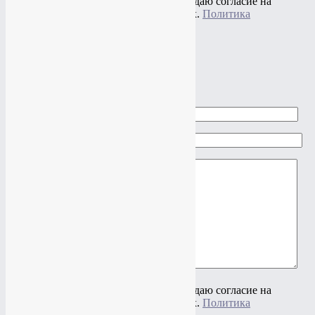
Нажимая на кнопку "Отправить" я даю согласие на
обработку своих персональных данных.
Политика
конфиденциальности
×
Задать вопрос
Ваше имя
Ваш e-mail
Ваш вопрос
Нажимая на кнопку "Отправить" я даю согласие на
обработку своих персональных данных.
Политика