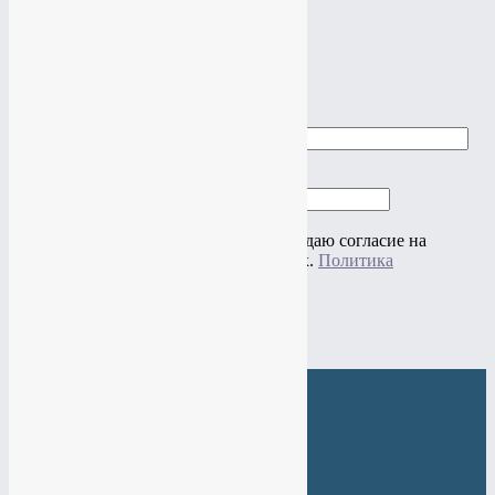
конфиденциальности
×
Заказать звонок
Ваше имя
Ваш телефон
Нажимая на кнопку "Отправить" я даю согласие на
обработку своих персональных данных.
Политика
конфиденциальности
×
Веб-Студия МАНТАЧ
+7(985)
484-61-61
+7(919)
774-44-67
Задать вопрос