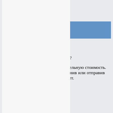
Настройка
Google AdWords
Подробнее
Настройка
Google AdWords
Подробнее
КАКИЕ УСЛУГИ ВАМ ИНТЕРЕСНЫ?
Калькулятор считает приблизительную стоимость.
Подробнее можно узнать позвонив или отправив
заявку на рассчет.
Создание сайта
Создание сайта
Создание лэйдинга
Создание лэйдинга
Создание интернет-магазина
Создание интернет-магазина