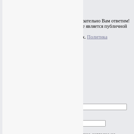
Таргетированная реклама
Остались вопросы? Спросите и мы обязательно Вам ответим!
© 2010 - 2020 Информация на сайте не является публичной
офертой,
представлена в информационных целях.
Политика
конфиденциальности
+7(919)
774-44-67
+7(985)
484-61-61
Адрес: г.Москва, ул.Нагатинская, 16
Почта:
studio@vtop3.com
Заказать звонок
►
►
Заказать звонок
Ваше имя
Ваш телефон