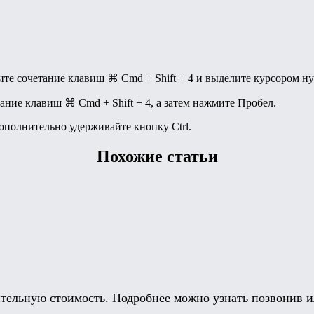
мите сочетание клавиш
⌘ Cmd
+
Shift
+
4
и выделите курсором ну
етание клавиш
⌘ Cmd
+
Shift
+
4
, а затем нажмите
Пробел
.
 дополнительно удерживайте кнопку
Ctrl
.
Похожие статьи
тельную стоимость. Подробнее можно узнать позвонив ил