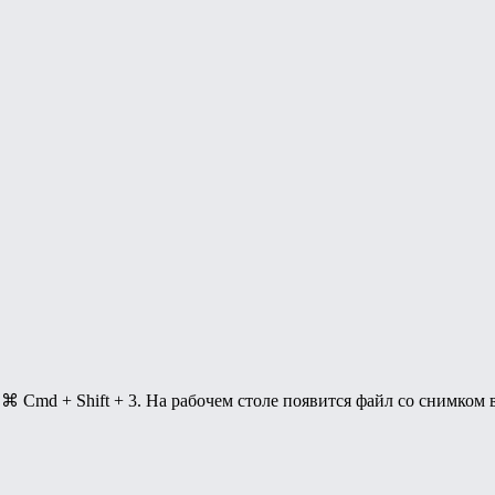
ш
⌘ Cmd
+
Shift
+
3
. На рабочем столе появится файл со снимком в