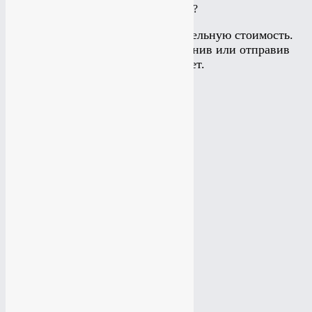
КАКИЕ УСЛУГИ ВАМ ИНТЕРЕСНЫ?
Калькулятор считает приблизительную стоимость.
Подробнее можно узнать позвонив или отправив
заявку на рассчет.
Создание сайта
Создание сайта
Создание лэйдинга
Создание лэйдинга
Создание интернет-магазина
Создание интернет-магазина
Мобильная версия сайта
Мобильная версия сайта
Продвижение сайта
Продвижение сайта
Редизайн сайта
Редизайн сайта
Поддержка сайта
Поддержка сайта
Настройка Яндекс Директ
Настройка Яндекс Директ
Настройка Google Adwords