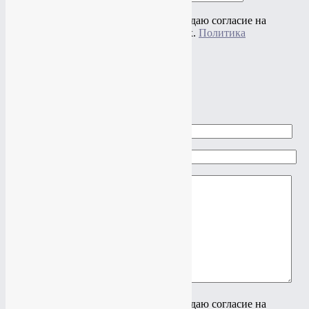
Нажимая на кнопку "Отправить" я даю согласие на
обработку своих персональных данных.
Политика
конфиденциальности
×
Задать вопрос
Ваше имя
Ваш e-mail
Ваш вопрос
Нажимая на кнопку "Отправить" я даю согласие на