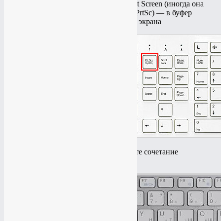
Нажмите на клавиатуре кнопку
Print Screen
(иногда она
называется
PrntScrn
,
PrtScn
,
PrtScr
или
PrtSc
) — в буфер
обмена будет скопирован снимок всего экрана
Если вы работаете на ноутбуке, нажмите сочетание
клавиш
Fn
+
PrtScn
.