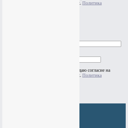
обработку своих персональных данных.
Политика
конфиденциальности
×
Заказать звонок
Ваше имя
Ваш телефон
Нажимая на кнопку "Отправить" я даю согласие на
обработку своих персональных данных.
Политика
конфиденциальности
×