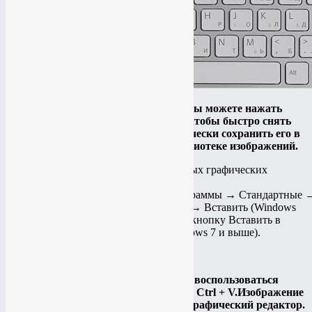
Примечание.
В Windows 8 и 10 вы можете нажать
сочетание клавиш
Win
+
PrtScn
, чтобы быстро снять
скриншот всего экрана и автоматически сохранить его в
папке
Снимки экрана
в вашей библиотеке изображений.
Откройте любой из установленных графических
редакторов,
например,
«Paint»
:
Пуск
→
Программы
→
Стандартные
Выберите в меню пункт
Правка
→
Вставить
(Windows
XP, Windows Vista) или нажмите кнопку
Вставить
в
верхнем меню программы (Windows 7 и выше).
Примечание.
Вы также можете воспользоваться
универсальным сочетанием клавиш
Ctrl
+
V
.Изображение
будет вставлено из буфера обмена в графический редактор.