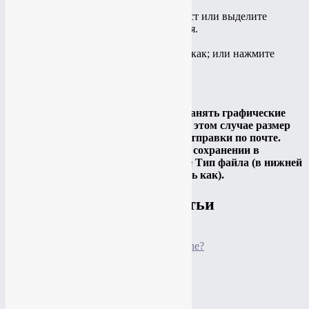
При необходимости добавьте текст или выделите
отдельные элементы изображения.
Сохраните скриншот на вашем
компьютере:
Файл
→
Сохранить как
; или нажмите
кнопку
Примечание.
Рекомендуется сохранять графические
файлы в формате JPG или PNG: в этом случае размер
файла будет оптимальным для отправки по почте.
Выбрать формат файла при сохранении в
программе
«Paint»
вы можете в поле
Тип файла
(в нижней
части окна
Сохранить как
).
Похожие статьи
Как сделать скриншот на Windows Phone?
Как сделать скриншот на Mac OS?
Подробнее