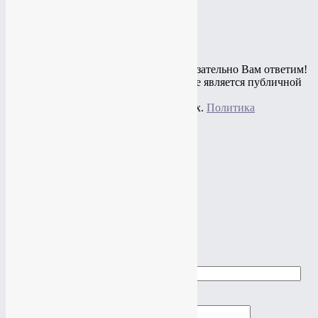
Остались вопросы? Спросите и мы обязательно Вам ответим!
© 2010 - 2020 Информация на сайте не является публичной
офертой,
представлена в информационных целях.
Политика
конфиденциальности
+7(919)
774-44-67
+7(985)
484-61-61
Адрес: г.Москва, ул.Нагатинская, 16
Почта:
studio@vtop3.com
Заказать звонок
►
►
Заказать звонок
Ваше имя
Ваш телефон